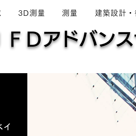
覧
3D測量
測量
建築設計・
ＪＦＤアドバンス
ベイ